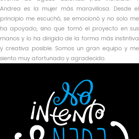
Andrea es la mujer más maravillosa. Desde el
principio me escuchó, se emocionó y no solo me
ha apoyado, sino que tomó el proyecto en sus
manos y lo ha dirigido de la forma más instintiva
y creativa posible. Somos un gran equipo y me
siento muy afortunado y agradecido.