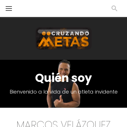
Skip
to
content
Quién
Quién soy
soy
Bienvenido a la vida de un atleta invidente
MARCOS VELÁZQUEZ